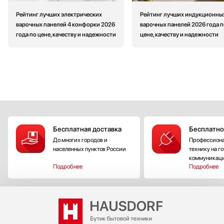
Рейтинг лучших электрических
Рейтинг лучших индукционны
варочных панелей 4 конфорки 2026
варочных панелей 2026 года п
года по цене, качеству и надежности
цене, качеству и надежности
Бесплатная доставка
Бесплатно
До многих городов и
Профессиона
населенных пунктов России
технику на г
коммуникац
Подробнее
Подробнее