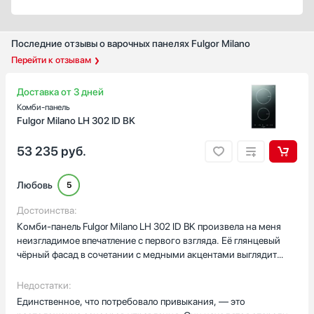
Количество электрических конфорок
4
Последние отзывы о варочных панелях Fulgor Milano
5
Перейти к отзывам
2
3
Доставка от 3 дней
1
Комби-панель
Fulgor Milano LH 302 ID BK
Показать все
Количество газовых конфорок
53 235
руб.
4
Любовь
5
5
6
Достоинства:
2
Комби-панель Fulgor Milano LH 302 ID BK произвела на меня
1
неизгладимое впечатление с первого взгляда. Её глянцевый
чёрный фасад в сочетании с медными акцентами выглядит
Показать все
роскошно и современно, идеально вписываясь в мой
Ширина встраивания, см
кухонный интерьер. Но главное — это функциональность.
Недостатки:
Панель объединяет варочную поверхность с индукцией и
Единственное, что потребовало привыкания, — это
встроенный вытяжной модуль, что экономит пространство и