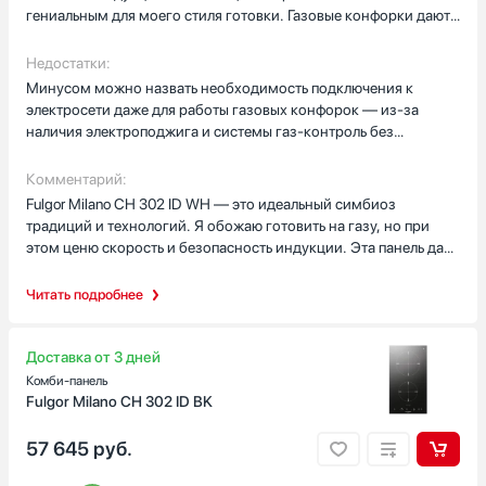
гениальным для моего стиля готовки. Газовые конфорки дают
мгновенный контроль пламени — идеально для варки соусов
или томления овощей, а индукционные зоны обеспечивают
Недостатки:
высокую скорость нагрева и энергоэффективность. Особенно
Минусом можно назвать необходимость подключения к
впечатлила функция PowerBoost на индукционной стороне —
электросети даже для работы газовых конфорок — из-за
она позволяет моментально раскалить сковороду для стир-
наличия электроподжига и системы газ-контроль без
фрай. Панель выполнена в классическом итальянском стиле с
электричества пользоваться панелью невозможно. Также
эмалированными решетками и хромированными ручками, что
сенсоры индукционной части иногда реагируют с небольшой
Комментарий:
придает кухне особый шарм. Управление разделено четко: газ
задержкой, если руки влажные.
Fulgor Milano CH 302 ID WH — это идеальный симбиоз
— поворотные ручки, индукция — сенсорные кнопки, и это
традиций и технологий. Я обожаю готовить на газу, но при
исключает путаницу.
этом ценю скорость и безопасность индукции. Эта панель дала
мне и то, и другое без компромиссов. Она отлично вписалась в
интерьер моей кухни, добавив ей благородства и уюта. Чистка
Читать подробнее
не вызывает сложностей: эмаль легко отмывается, а
стеклянная поверхность индукции не впитывает запахи. Для
тех, кто не хочет выбирать между газом и индукцией — это
Доставка от 3 дней
лучшее решение на рынке.
Комби-панель
Fulgor Milano CH 302 ID BK
57 645
руб.