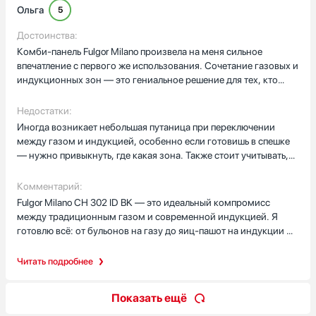
Ольга
5
Достоинства:
Комби-панель Fulgor Milano произвела на меня сильное
впечатление с первого же использования. Сочетание газовых и
индукционных зон — это гениальное решение для тех, кто
хочет гибкости в приготовлении. Газовые конфорки мощные и
стабильные, пламя регулируется плавно, что особенно ценно
Недостатки:
при тушении или приготовлении соусов. Индукционные зоны,
Иногда возникает небольшая путаница при переключении
в свою очередь, мгновенно реагируют на изменения
между газом и индукцией, особенно если готовишь в спешке
температуры — идеально для быстрого кипячения или точного
— нужно привыкнуть, где какая зона. Также стоит учитывать,
контроля при готовке деликатных блюд. Управление
что при одновременной работе всех конфорок на полной
продумано до мелочей: отдельные сенсоры для каждой зоны,
мощности может ощущаться лёгкое повышение температуры
Комментарий:
таймер, блокировка от детей. Поверхность из закалённого
на краях панели, хотя это не влияет на безопасность. Ещё один
Fulgor Milano CH 302 ID BK — это идеальный компромисс
стекла выглядит стильно и легко очищается — даже засохший
момент — звуковой сигнал при активации индукции довольно
между традиционным газом и современной индукцией. Я
сахар или пролитое молоко не оставляют следов после
резкий, но его можно отключить в настройках, что я и сделала.
готовлю всё: от бульонов на газу до яиц-пашот на индукции —
простого протирания.
и каждый раз получаю стабильный результат. Панель отлично
вписалась в мой кухонный гарнитур, несмотря на смешанный
Читать подробнее
тип нагрева — выглядит монолитно и элегантно. Особенно
радует, что производитель сохранил итальянское качество
Показать ещё
сборки и внимание к деталям. Для тех, кто не хочет выбирать
между газом и индукцией, эта модель станет настоящей