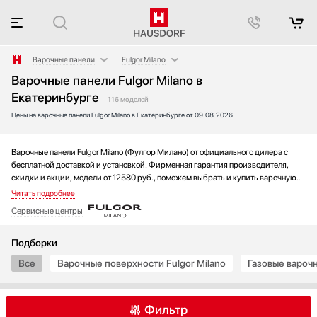
Варочные панели
Fulgor Milano
Варочные панели Fulgor Milano в
Аксессуары
AEG
Екатеринбурге
Аксессуары и принадлежности
Asko
116 моделей
Цены на варочные панели Fulgor Milano в Екатеринбурге от 09.08.2026
Акустические системы
Barazza
Аромастанции
Bertazzoni
Варочные панели Fulgor Milano (Фулгор Милано) от официального дилера с
Барбекю
BORA
бесплатной доставкой и установкой. Фирменная гарантия производителя,
Беспроводные акустические системы
Bosch
скидки и акции, модели от 12580 руб., поможем выбрать и купить варочную
Блендеры
Brandt
панель на выгодных условиях без переплаты. Новинки и хиты года, отзывы
покупателей и мнения специалистов, а также фотографии, техническая
Вакуумные упаковщики
De Dietrich
Сервисные центры
документация и видео моделей.
Варочные центры
Electrolux
Вафельницы
Elica
Подборки
Вентиляторы
Faber
Все
Варочные поверхности Fulgor Milano
Газовые варочн
Весы
Falmec
Винные шкафы
Franke
Фильтр
Витрины
Gaggenau