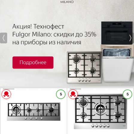
Базовый / Универсальный
Белый дизайн
Показать все
Расположение панели управления
Показать все параметры
Фронтальное управление
Найдено
116
товаров
Боковое управление
Обработка края
Без рамки
Прямой край
Скошенный край
Шлифованный передний край
ХАРАКТЕРИСТИКИ
ХАРАКТЕРИСТИКИ
Рамка Комфорт: скошенный фронт и металлическая рамка по бокам
5
5
Габариты (ВхШхГ), см:
7.5х112х38.4
Габариты (ВхШхГ), см:
7.5х77х51
Показать все
Цвет :
нержавеющая сталь
Цвет :
нержавеющая сталь
Панель конфорок:
нержавеющая сталь
Панель конфорок:
нержавеющая сталь
Материал решеток
Общее количество конфорок:
4
Общее количество конфорок:
5
Нержавеющая сталь
Эмалированная