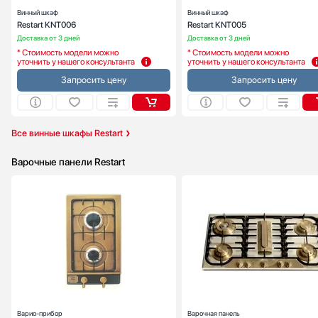
Винный шкаф
Винный шкаф
Restart KNT006
Restart KNT005
Доставка от 3 дней
Доставка от 3 дней
* Стоимость модели можно
* Стоимость модели можно
уточнить у нашего консультанта
уточнить у нашего консультанта
Запросить цену
Запросить цену
Все винные шкафы Restart
Варочные панели Restart
Габариты (ВхШхГ), см:
4.5 х 29 х 50 
Цвет :
лату
Панель конфорок:
эма
Общее количество конфорок:
Варио-прибор
Варочная панель