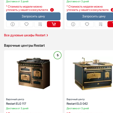
Доставка от 3 дней
Доставка от 3 дней
* Стоимость модели можно
* Стоимость модели можно
уточнить у нашего консультанта
уточнить у нашего консультанта
Запросить цену
Запросить цену
Все духовые шкафы Restart
Варочные центры Restart
5
Тип духового шкафа:
электрическ
Габариты, ВхШхГ (см):
91х100х
Гриль:
Ес
Тип варочной поверхности:
газов
Варочный центр
Варочный центр
Restart ELG 117
Restart ELG 042
Доставка от 3 дней
Доставка от 3 дней