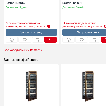
Restart FRR 016
Restart FRK 001
Доставка от 3 дней
Доставка от 3 дней
* Стоимость модели можно
* Стоимость модели можно
уточнить у нашего консультанта
уточнить у нашего консультанта
Запросить цену
Запросить цену
Все холодильники Restart
Винные шкафы Restart
Высота (см):
165
Ширина (см):
Расположение:
отдельностоящ
Вместимость (бутылки 0.75 л):
1
Материал полок:
дере