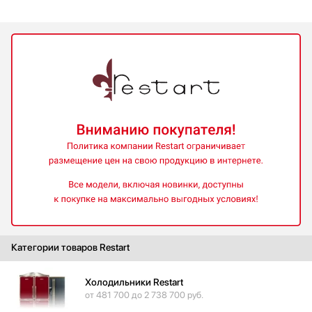
Bugatti
Cavanova
CellarPrivate
Climadiff
Cold Vine
De Dietrich
DeLonghi
Dometic
Dunavox
Electrolux
Elica
EuroCave
Faber
Falmec
Категории товаров Restart
Festivo
Fhiaba
Холодильники Restart
Franke
от 481 700 до 2 738 700 руб.
Frigidaire