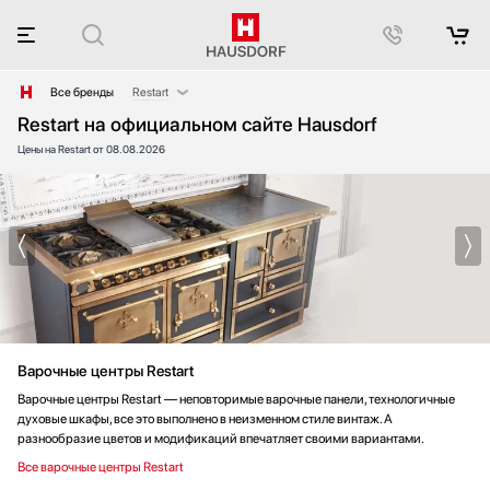
Все бренды
Restart
Restart на официальном сайте Hausdorf
AEG
Цены на Restart от 08.08.2026
Afidano
Asko
Bang & Olufsen
Barazza
Bertazzoni
Big Green Egg
Blanco
Blue Ice Professional
Варочные центры Restart
Bone Crusher
BORA
Варочные центры Restart — неповторимые варочные панели, технологичные
духовые шкафы, все это выполнено в неизменном стиле винтаж. А
BORK
разнообразие цветов и модификаций впечатляет своими вариантами.
Bosch
Все варочные центры Restart
Brandt