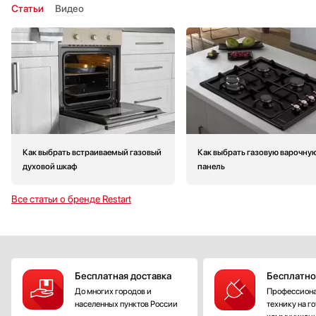
Статьи
Видео
Как выбрать встраиваемый газовый
Как выбрать газовую варочну
духовой шкаф
панель
Все статьи о бренде Restart
Бесплатная доставка
Бесплатно
До многих городов и
Профессиона
населенных пунктов России
технику на г